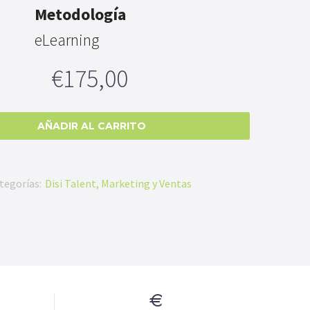
Metodología
eLearning
€
175,00
AÑADIR AL CARRITO
tegorías:
Disi Talent
,
Marketing y Ventas

