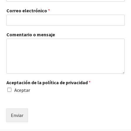
Correo electrónico
*
p
Comentario o mensaje
r
i
v
a
c
i
d
a
Aceptación de la política de privacidad
*
d
t
Aceptar
e
l
é
f
Enviar
o
n